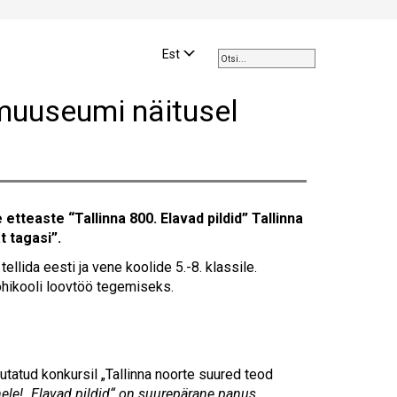
Use
the
Est
up
and
amuuseumi näitusel
down
arrows
to
select
a
result.
teaste “Tallinna 800. Elavad pildid” Tallinna
Press
t tagasi”.
enter
to
ida eesti ja vene koolide 5.-8. klassile.
go
põhikooli loovtöö tegemiseks.
to
the
selected
search
utatud konkursil „Tallinna noorte suured teod
result.
ele! „Elavad pildid“ on suurepärane panus