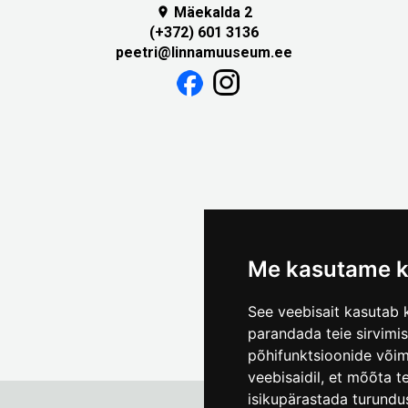
Mäekalda 2

(+372) 601 3136
peetri@linnamuuseum.ee
Me kasutame k
See veebisait kasutab k
parandada teie sirvimi
põhifunktsioonide või
veebisaidil
,
et mõõta te
isikupärastada turundu