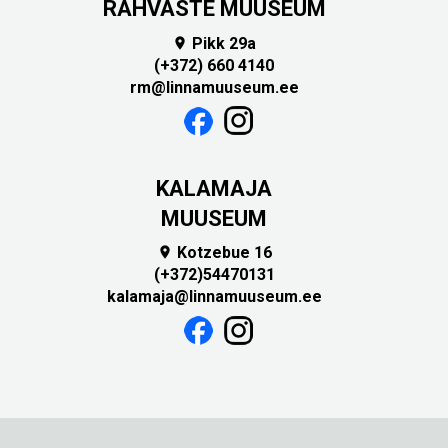
RAHVASTE MUUSEUM
Pikk 29a

(+372) 660 4140
rm@linnamuuseum.ee
KALAMAJA
MUUSEUM
Kotzebue 16

(+372)54470131
kalamaja@linnamuuseum.ee