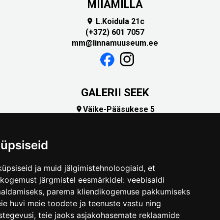
MIIAMILLA
L.Koidula 21c

(+372) 601 7057
mm@linnamuuseum.ee
GALERII SEEK
Väike-Pääsukese 5

(+372) 5309 7535
foto@linnamuuseum.ee
üpsiseid
üpsiseid ja muid jälgimistehnoloogiaid, et
skogemust järgmistel eesmärkidel:
veebisaidi
maldamiseks
,
parema kliendikogemuse pakkumiseks
ie huvi meie toodete ja teenuste vastu ning
stegevusi
,
teie jaoks asjakohasemate reklaamide