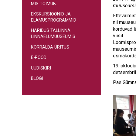
MIS TOIMUB
muuseumiha
EKSKURSIOONID JA
Ettevalmis
ELAMUSPROGRAMMID
nii muuseum
korduvad lä
HARIDUS TALLINNA
viisil.
LINNAELUMUUSEUMIS
Loomisprot
KORRALDA ÜRITUS
muuseumid-
esmakordse
E-POOD
19. oktoob
UUDISKIRI
detsembril
BLOGI
Pae Gümnaa