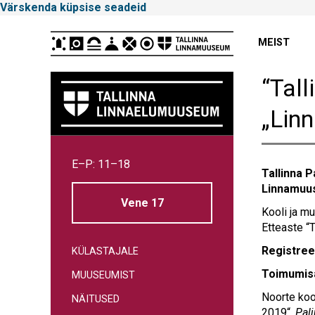
Värskenda küpsise seadeid
Peamenüü
MEIST
“Tal
„Linn
Tallinna
E–P: 11–18
Linnamuuseum
Tallinna 
Linnamuus
Vene 17
Kooli ja m
Etteaste “
Registreer
KÜLASTAJALE
Toimumis
MUUSEUMIST
Noorte koo
NÄITUSED
2019“.
Pal