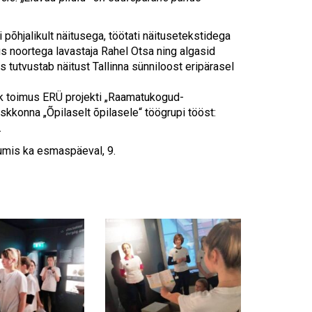
Touch
device
users
põhjalikult näitusega, töötati näitusetekstidega
can
tus noortega lavastaja Rahel Otsa ning algasid
use
 tutvustab näitust Tallinna sünniloost eripärasel
touch
and
k toimus ERÜ projekti „Raamatukogud-
swipe
konna „Õpilaselt õpilasele“ töögrupi tööst:
gestures.
.
umis ka esmaspäeval, 9.