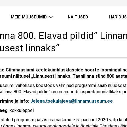
MEIE MUUSEUMID
NÄITUSED
HARIDUS
linna 800. Elavad pildid” Linn
usest linnaks“
Pae Gümnaasiumi keelekümblusklasside noorte loominguline et
eumi näitusel „Linnusest linnaks. Taanilinna sünd 800 aasta
uuseumi vahelises koostöös valminud programmi saab nüüdsest tell
Tallinna 800. Elavad pildid” on omamoodi inspiratsiooniallikaks 
imine ja info:
Jelena.tsekulajeva@linnamuuseum.ee
.
aeg
: kokkuleppel
statud programm pälvis äramärkimise 5. jaanuaril 2020 välja kuul
ju õnne Linnamuuseumi poolt noortele ja õpetajale Christina Lään