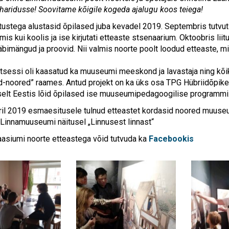
ridusse! Soovitame kõigile kogeda ajalugu koos teiega!
tustega alustasid õpilased juba kevadel 2019. Septembris tutvuti 
is kui koolis ja ise kirjutati etteaste stsenaarium. Oktoobris lii
bimängud ja proovid. Nii valmis noorte poolt loodud etteaste, mis
sessi oli kaasatud ka muuseumi meeskond ja lavastaja ning kõi
noored” raames. Antud projekt on ka üks osa TPG Hübriidõpikesk
lt Eestis lõid õpilased ise muuseumipedagoogilise programmi
ril 2019 esmaesitusele tulnud etteastet kordasid noored muuse
Linnamuuseumi näitusel „Linnusest linnast“
siumi noorte etteastega võid tutvuda ka
Facebookis