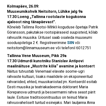
Kolmapäev, 26.09:
Muuseumikohvik Neitsitorn, Lühike jalg 9a
17.30 Loeng „Tallinna rootslaste kogukonna
ajaloost ning tänapäevast”.
Kõneleb Tallinna Rootsi-Mihkli koguduse õpetaja Patrik
Göransson, pakutakse rootsipäraseid suupisteid, kõlab
rahvuslik muusika. Üritusel saab osaleda muuseumi
sooduspiletiga 2 €. Registreerimine
SIIN
või
neitsitorn@linnamuuseum.ee
või telefonil 6012751
Tallinna Vene Muuseum, Pikk 29a
17.30 Udmurdi kunstniku Stanislav Antipovi
maalinäituse „Mustrite kõla“ avamine ja kontsert
Näitus tutvustab Venemaal elavate soome-ugri
rahvaste kultuuri, lisaks maalidele on eksponeeritud
rahvariided, ehted, muusikariistad jm. Kontserdil esitab
Eesti muusika ja teatriakadeemia doktorant Maria
Korepanova udmurdi ja bessermanni rahva seast pärit
laule. Esituse traditsioonitruudus on teinud Maria
rahvusvaheliselt tuntud esinejaks. Mari lauljanna Anna