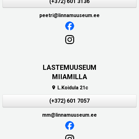
(+372) 601 3136
peetri@linnamuuseum.ee
LASTEMUUSEUM
MIIAMILLA
L.Koidula 21c

(+372) 601 7057
mm@linnamuuseum.ee