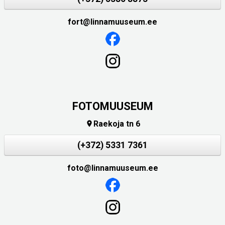
fort@linnamuuseum.ee
FOTOMUUSEUM
Raekoja tn 6

(+372) 5331 7361
foto@linnamuuseum.ee