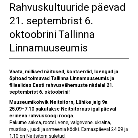
Rahvuskultuuride päevad
21. septembrist 6.
oktoobrini Tallinna
Linnamuuseumis
Vaata, millised näitused, kontserdid, loengud ja
õpitoad toimuvad Tallinna Linnamuuseumis ja
filiaalides Eesti rahvusvähemuste nädalal 21.
septembrist 6. oktoobrini!
Muuseumikohvik Neitsitorn, Lühike jalg 9a
25.09–7.10 pakutakse Neitsitornus igal päeval
erineva rahvusköögi rooga.
Pakume saksa, rootsi, vene, valgevene, ukraina,
mustlas-, juudi ja armeenia kööki. Esmaspäeval 24.09 ja
1.10 on Neitsitorn suletud.