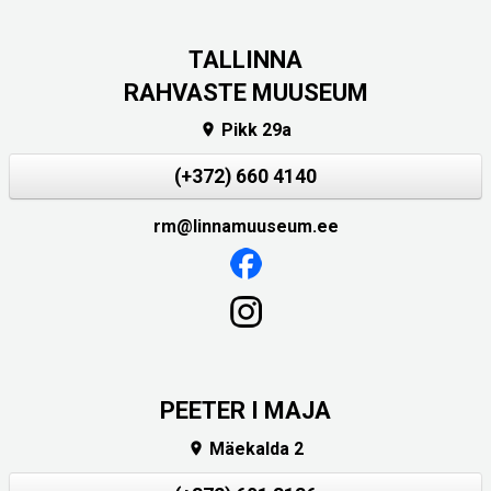
TALLINNA
RAHVASTE MUUSEUM
Pikk 29a

(+372) 660 4140
rm@linnamuuseum.ee
PEETER I MAJA
Mäekalda 2
