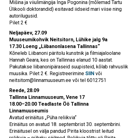
Mišina ja viiulimängija Inga Pogonina (mõlemad Tartu
Ülikooli doktorandid) esitavad iidseid mari viise ning
autorilugusid.
Pilet 2 €
Neljapäev, 27.09
Muuseumikohvik Neitsitorn, Lühike jalg 9a
17.30 Loeng „Liibanonlasena Tallinnas“
Kõneleb Liibanoni päritolu kunstnik ja filmiajaloolane
Hannah Geara, kes on Tallinnas elanud 10 aastat.
Pakutakse liibanonipäraseid suupisteid, kõlab rahvuslik
muusika. Pilet 2 €. Registreerimine
SIIN
või
neitsitorn@linnamuuseum.ee
või tel 6012751
Reede, 28.09
Tallinna Linnamuuseum, Vene 17
18.00–20.00 Teadlaste Öö Tallinna
Linnamuuseumis
Avatud erinäitus „Püha reliikvia“
Erinäitus on avatud 18. septembrist 30. septembrini.
Erinäitusel on välja pandud Pirita kloostrist leitud
reliikvia – pühaku säilmed. Reliikvia tõttu oli Pirita