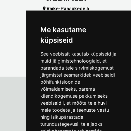
Väike-Pääsukese 5

(+372) 5309 7535
foto@linnamuuseum.ee
Me kasutame
küpsiseid
See veebisait kasutab küpsiseid ja
muid jälgimistehnoloogiaid, et
parandada teie sirvimiskogemust
järgmistel eesmärkidel:
veebisaidi
põhifunktsioonide
võimaldamiseks
,
parema
kliendikogemuse pakkumiseks
Tallinna Linnamuuseum
veebisaidil
,
et mõõta teie huvi
Vene 17
meie toodete ja teenuste vastu
ning isikupärastada
E-R kell 9-17
(+372) 610 4178
turundustegevusi
,
teie jaoks