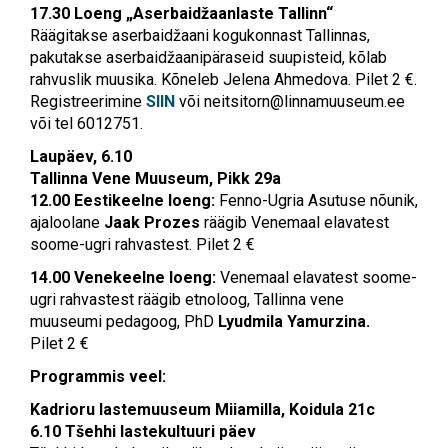
17.30 Loeng „Aserbaidžaanlaste Tallinn“
Räägitakse aserbaidžaani kogukonnast Tallinnas,
pakutakse aserbaidžaanipäraseid suupisteid, kõlab
rahvuslik muusika. Kõneleb Jelena Ahmedova. Pilet 2 €.
Registreerimine
SIIN
või
neitsitorn@linnamuuseum.ee
või tel 6012751.
Laupäev, 6.10
Tallinna Vene Muuseum, Pikk 29a
12.00 Eestikeelne loeng:
Fenno-Ugria Asutuse nõunik,
ajaloolane
Jaak Prozes
räägib Venemaal elavatest
soome-ugri rahvastest. Pilet 2 €
14.00 Venekeelne loeng:
Venemaal elavatest soome-
ugri rahvastest räägib etnoloog, Tallinna vene
muuseumi pedagoog, PhD
Lyudmila Yamurzina.
Pilet 2 €
Programmis veel:
Kadrioru lastemuuseum Miiamilla, Koidula 21c
6.10 Tšehhi lastekultuuri päev