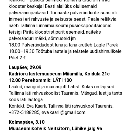
klooster keskajal Eesti alal üks olulisemaid
palverännupaikasid. Toonaste palverändurite seas oli
inimesi eri rahvuste ja seisuste seast. Peale reliikvia
näeb Tallinna Linnamuuseumi püsiekspositsioonis
teisigi Pirita kloostrist pärit esemeid, näiteks
palveränduri märki, sõrmuseid jm.
18.00 Palverändudest tuna ja täna arutleb Lagle Parek
18.00–19.30 Töötuba lastele ja teistele uudishimulikele
Pilet 2 €
Laupäev, 29.09
Kadrioru lastemuuseum Miiamilla, Koidula 21c
12.00 Perehommik: LÄTI 100
Laulud, mängud ja muinasjutt Lätist. Külas on lapsed
Tallinna läti rahvuskoolist Taurenis. Mängud, lust ja tants
koos läti lastega.
Kontakt: Eva Kaarli, Tallinna läti rahvuskool Taurenis,
+372-5188285,
eva.kaarli@gmail.com
Kolmapäev, 3.10
Muuseumikohvik Neitsitorn, Lühike jalg 9a