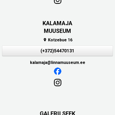
KALAMAJA
MUUSEUM
Kotzebue 16

(+372)54470131
kalamaja@linnamuuseum.ee
GALERII SEEK