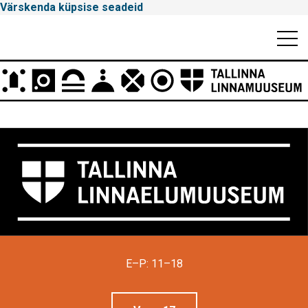
Värskenda küpsise seadeid
Mobiili
Men
Peamenüü
Tallinna
Linnamuuseum
E–P: 11–18