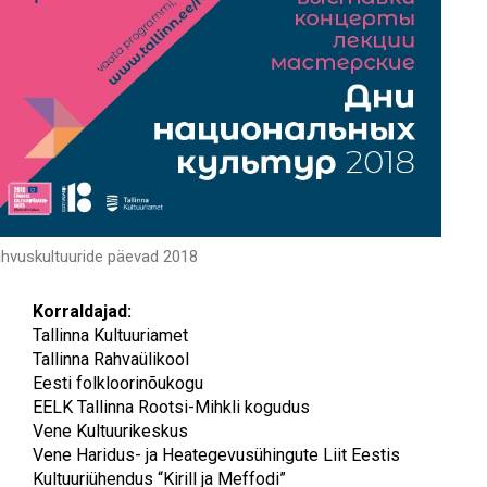
hvuskultuuride päevad 2018
Korraldajad:
Tallinna Kultuuriamet
Tallinna Rahvaülikool
Eesti folkloorinõukogu
EELK Tallinna Rootsi-Mihkli kogudus
Vene Kultuurikeskus
Vene Haridus- ja Heategevusühingute Liit Eestis
Kultuuriühendus “Kirill ja Meffodi”