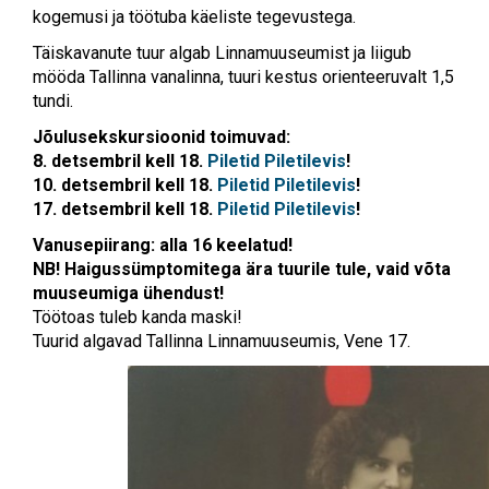
kogemusi ja töötuba käeliste tegevustega.
Täiskavanute tuur algab Linnamuuseumist ja liigub
mööda Tallinna vanalinna, tuuri kestus orienteeruvalt 1,5
tundi.
Jõulusekskursioonid toimuvad:
8. detsembril kell 18.
Piletid Piletilevis
!
10. detsembril kell 18.
Piletid Piletilevis
!
17. detsembril kell 18.
Piletid Piletilevis
!
Vanusepiirang: alla 16 keelatud!
NB! Haigussümptomitega ära tuurile tule, vaid võta
muuseumiga ühendust!
Töötoas tuleb kanda maski!
Tuurid algavad Tallinna Linnamuuseumis, Vene 17.