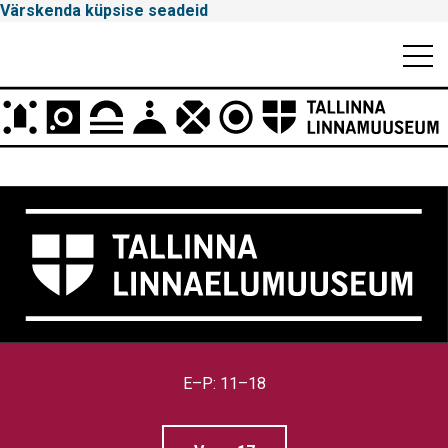
Värskenda küpsise seadeid
Mobiili
Men
Peamenüü
Tallinna
Linnamuuseum
E–P: 11–18