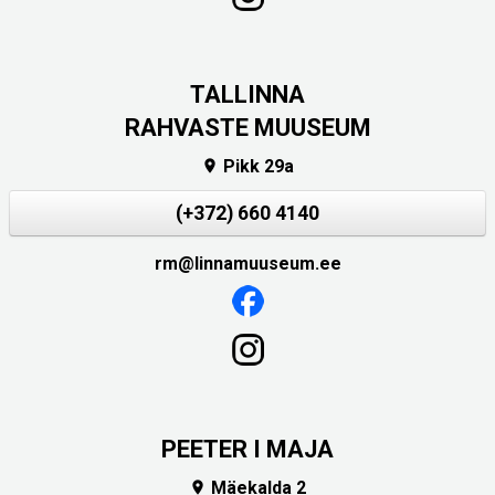
TALLINNA
RAHVASTE MUUSEUM
Pikk 29a

(+372) 660 4140
rm@linnamuuseum.ee
PEETER I MAJA
Mäekalda 2
