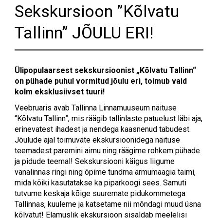
Sekskursioon ”Kõlvatu
Tallinn” JÕULU ERI!
Ülipopulaarsest sekskursioonist „Kõlvatu Tallinn“
on pühade puhul vormitud jõulu eri, toimub vaid
kolm eksklusiivset tuuri!
Veebruaris avab Tallinna Linnamuuseum näituse
“Kõlvatu Tallinn”, mis räägib tallinlaste patuelust läbi aja,
erinevatest ihadest ja nendega kaasnenud tabudest.
Jõulude ajal toimuvate ekskursioonidega näituse
teemadest paremini aimu ning räägime rohkem pühade
ja pidude teemal! Sekskursiooni käigus liigume
vanalinnas ringi ning õpime tundma armumaagia taimi,
mida kõiki kasutatakse ka piparkoogi sees. Samuti
tutvume keskaja kõige suuremate pidukommetega
Tallinnas, kuuleme ja katsetame nii mõndagi muud üsna
kõlvatut! Elamuslik ekskursioon sisaldab meelelisi