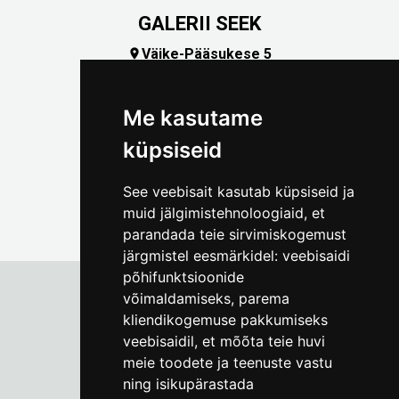
GALERII SEEK
Väike-Pääsukese 5

(+372) 5309 7535
foto@linnamuuseum.ee
Me kasutame
küpsiseid
See veebisait kasutab küpsiseid ja
muid jälgimistehnoloogiaid, et
parandada teie sirvimiskogemust
järgmistel eesmärkidel:
veebisaidi
põhifunktsioonide
võimaldamiseks
,
parema
kliendikogemuse pakkumiseks
Tallinna Linnamuuseum
veebisaidil
,
et mõõta teie huvi
Vene 17
meie toodete ja teenuste vastu
ning isikupärastada
E-R kell 9-17
(+372) 610 4178