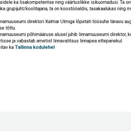
idele ka lisakompetentse ning väärtuslikke isikuomadusi. Ta on
ka grupijuht/koolitajana, ta on koostööaldis, tasakaalukas ning
innamuuseumi direktori Kalmar Ulmiga lõpetati töösuhe tänavu aug
e tõttu.
innamuuseumi põhimääruse alusel juhib linnamuuseumi direktor, ke
tisse ja vabastab ametist linnavalitsus linnapea ettepanekul.
eitav ka
Tallinna kodulehel