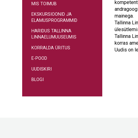
kompetents
MIS TOIMUB
andragoogi
EKSKURSIOONID JA
mainega.
ELAMUSPROGRAMMID
Tallinna L
ülesütlemis
HARIDUS TALLINNA
Tallinna L
LINNAELUMUUSEUMIS
korras ame
KORRALDA ÜRITUS
Uudis on l
E-POOD
UUDISKIRI
BLOGI