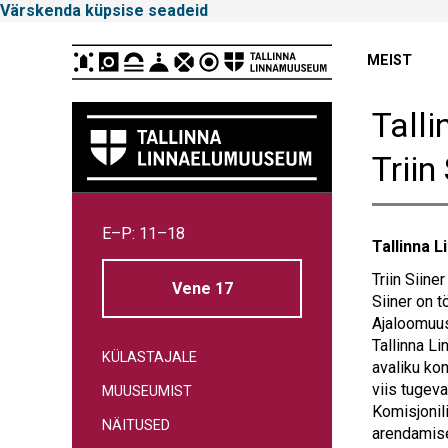
Värskenda küpsise seadeid
Peamenüü
MEIST
Tall
Triin
Tallinna
E–P: 11–18
Linnamuuseum
Tallinna L
Triin Siine
Vene 17
Siiner on 
Ajaloomuus
Tallinna L
KÜLASTAJALE
avaliku kon
viis tugev
MUUSEUMIST
Komisjonil
NÄITUSED
arendamise