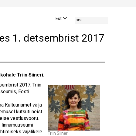
Use
the
Est
up
and
tes 1. detsembrist 2017
down
arrows
to
select
a
result.
ohale Triin Siineri.
Press
enter
sembrist 2017. Triin
to
useumis, Eesti
go
to
a Kultuuriamet välja
the
lemusel kutsuti neist
selected
teise vestlusvooru.
search
on linnamuuseumi
result.
htimiseks vajalikele
Triin Siiner