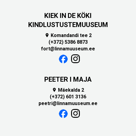
KIEK IN DE KÖKI
KINDLUSTUSTEMUUSEUM
Komandandi tee 2

(+372) 5386 8873
fort@linnamuuseum.ee
PEETER I MAJA
Mäekalda 2

(+372) 601 3136
peetri@linnamuuseum.ee