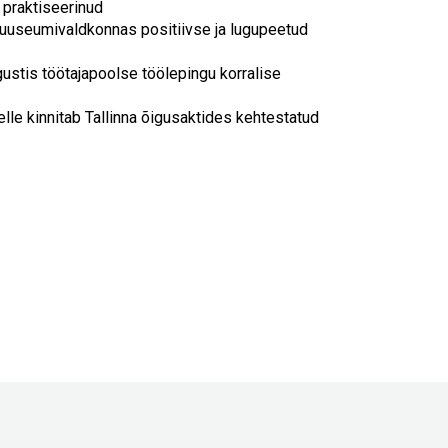
Touch
 praktiseerinud
device
 muuseumivaldkonnas positiivse ja lugupeetud
users
can
ustis töötajapoolse töölepingu korralise
use
touch
lle kinnitab Tallinna õigusaktides kehtestatud
and
swipe
gestures.