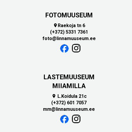
FOTOMUUSEUM
Raekoja tn 6

(+372) 5331 7361
foto@linnamuuseum.ee
LASTEMUUSEUM
MIIAMILLA
L.Koidula 21c

(+372) 601 7057
mm@linnamuuseum.ee