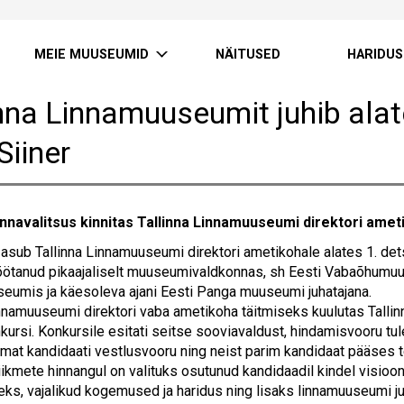
MEIE MUUSEUMID
NÄITUSED
HARIDUS
inna Linnamuuseumit juhib ala
 Siiner
innavalitsus kinnitas Tallinna Linnamuuseumi direktori ametik
r asub Tallinna Linnamuuseumi direktori ametikohale alates 1. det
töötanud pikaajaliselt muuseumivaldkonnas, sh Eesti Vabaõhumu
eumis ja käesoleva ajani Eesti Panga muuseumi juhatajana.
innamuuseumi direktori vaba ametikoha täitmiseks kuulutas Tallinn
kursi. Konkursile esitati seitse sooviavaldust, hindamisvooru tu
amat kandidaati vestlusvooru ning neist parim kandidaat pääses 
iikmete hinnangul on valituks osutunud kandidaadil kindel visio
ks, vajalikud kogemused ja haridus ning lisaks linnamuuseumi ju