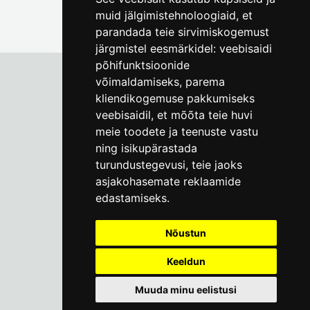
muid jälgimistehnoloogiaid, et
parandada teie sirvimiskogemust
järgmistel eesmärkidel:
veebisaidi
põhifunktsioonide
võimaldamiseks
,
parema
kliendikogemuse pakkumiseks
Tallinna Linnamuuseum
veebisaidil
,
et mõõta teie huvi
Vene 17
meie toodete ja teenuste vastu
ning isikupärastada
E-R kell 9-17
(+372) 610 4178
turundustegevusi
,
teie jaoks
asjakohasemate reklaamide
info@linnamuuseum.ee
edastamiseks
.
Küpsisepoliitika
Nõustun
Keeldun
Muuda minu eelistusi