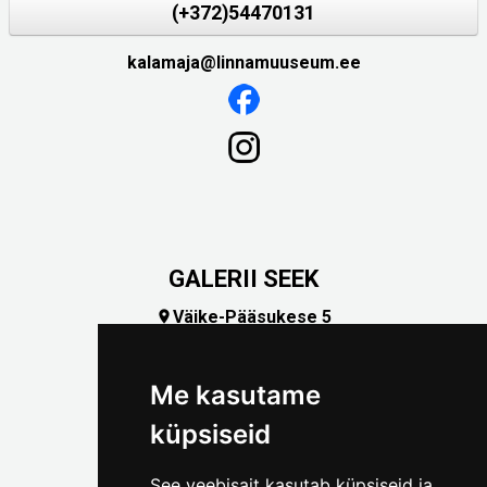
(+372)54470131
kalamaja@linnamuuseum.ee
GALERII SEEK
Väike-Pääsukese 5

(+372) 5309 7535
foto@linnamuuseum.ee
Me kasutame
küpsiseid
See veebisait kasutab küpsiseid ja