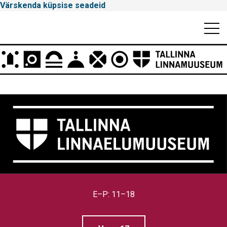
Värskenda küpsise seadeid
Mobiili
Men
Peamenüü
Tallinna
Linnamuuseum
E–P: 11–18