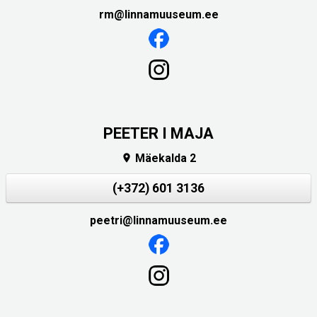
rm@linnamuuseum.ee
PEETER I MAJA
Mäekalda 2

(+372) 601 3136
peetri@linnamuuseum.ee