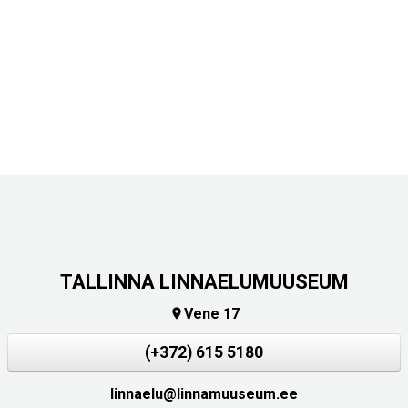
TALLINNA LINNAELUMUUSEUM
Vene 17

(+372) 615 5180
linnaelu@linnamuuseum.ee