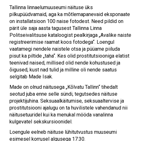
Tallinna linnaelumuuseumi näituse üks
pilkupüüdvamaid, aga ka mõtlemapanevaid eksponaate
on installatsioon 100 naise fotodest. Need pildid on
pärit üle saja aasta tagusest Tallinna Linna
Politseivalitsuse kataloogist pealkirjaga „Avalike naiste
registreerimise raamat koos fotodega“. Loengul
vaatamegi nendele naistele otsa ja püüame piiluda
pisut ka piltide „taha“. Kes olid prostitutsiooniga elatist
teenivad naised, millised olid nende kohustused ja
õigused, kust nad tulid ja milline oli nende saatus
selgitab Made Isak.
Made on olnud näitusega „Kõlvatu Tallinn“ tihedalt
seotud juba enne selle sündi, tegutsedes näituse
projektijuhina. Seksuaalkäitumise, seksuaaltervise ja
prostitutsiooni ajalugu on ta huvilistele vahendanud nii
näitusetuuridel kui ka menukal mööda vanalinna
kulgevatel sekskursioonidel.
Loengule eelneb näituse lühitutvustus muuseumi
esimesel korrusel algusega 17:30.