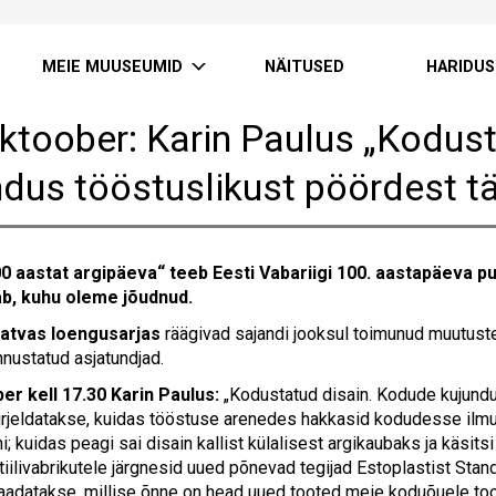
MEIE MUUSEUMID
NÄITUSED
HARIDUS
oktoober: Karin Paulus „Kodus
ndus tööstuslikust pöördest t
00 aastat argipäeva“ teeb Eesti Vabariigi 100. aastapäeva p
ab, kuhu oleme jõudnud.
aatvas loengusarjas
räägivad sajandi jooksul toimunud muutust
nnustatud asjatundjad.
er kell 17.30 Karin Paulus:
„Kodustatud disain. Kodude kujundu
rjeldatakse, kuidas tööstuse arenedes hakkasid kodudesse ilm
i; kuidas peagi sai disain kallist külalisest argikaubaks ja käsitsi
iilivabrikutele järgnesid uued põnevad tegijad Estoplastist Stand
adatakse, millise õnne on head uued tooted meie koduõuele to