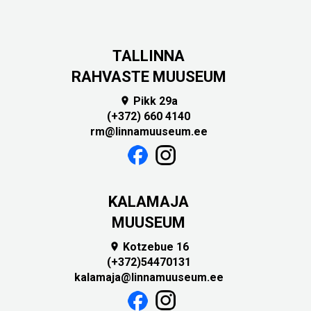
TALLINNA
RAHVASTE MUUSEUM
Pikk 29a

(+372) 660 4140
rm@linnamuuseum.ee
KALAMAJA
MUUSEUM
Kotzebue 16

(+372)54470131
kalamaja@linnamuuseum.ee