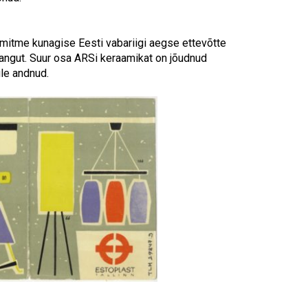
Touch
device
users
 mitme kunagise Eesti vabariigi aegse ettevõtte
can
dangut. Suur osa ARSi keraamikat on jõudnud
use
le andnud.
touch
and
swipe
gestures.