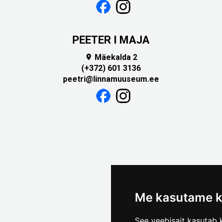
PEETER I MAJA
Mäekalda 2

(+372) 601 3136
peetri@linnamuuseum.ee
Me kasutame k
See veebisait kasutab k