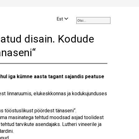
Use
the
Est
up
and
tatud disain. Kodude
down
arrows
änaseni“
to
select
a
result.
uhul iga kümne aasta tagant sajandis peatuse
Press
enter
to
est linnaruumis, elukeskkonnas ja kodukujunduses
go
to
s tööstuslikust pöördest tänaseni“.
the
uma masinatega tehtud moodsad asjad toolidest
selected
 tehtud tarvikute asendajaks. Lutheri vineerile ja
search
ardini.
result.
onud.