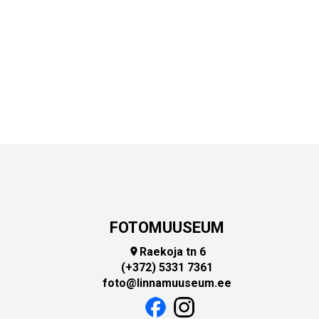
FOTOMUUSEUM
Raekoja tn 6

(+372) 5331 7361
foto@linnamuuseum.ee