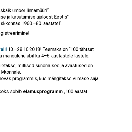
uskäik ümber linnamüüri“.
se ja kasutamise ajaloost Eestis“.
skkonnas 1960.–80. aastatel“.
egistreerimine!
lil
13.–28.10.2018! Teemaks on “100 tähtsat
va mängulehe abil ka 4–6-aastastele lastele.
utletakse, millised sündmused ja avastused on
õlvkonnale.
nevas programmis, kus mängitakse viimase saja
useks sobib
elamusprogramm
„100 aastat