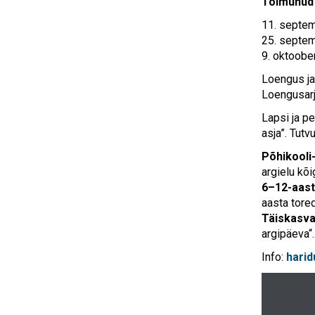
Toimunud 
11. septem
25. septem
9. oktoobe
Loengus ja
Loengusarja
Lapsi ja p
asja”. Tut
Põhikooli
argielu kõ
6–12-aast
aasta tor
Täiskasv
argipäeva“.
Info:
hari
Videoesita