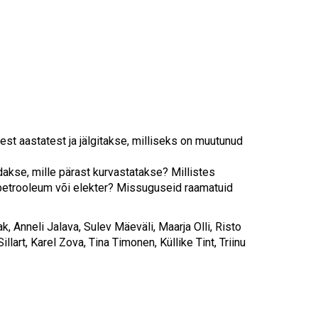
st aastatest ja jälgitakse, milliseks on muutunud
dakse, mille pärast kurvastatakse? Millistes
 petrooleum või elekter? Missuguseid raamatuid
k, Anneli Jalava, Sulev Mäeväli, Maarja Olli, Risto
llart, Karel Zova, Tina Timonen, Küllike Tint, Triinu