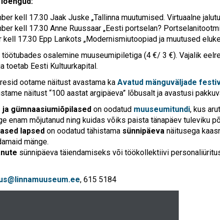
loengud:
ber kell 17.30 Jaak Juske „Tallinna muutumised. Virtuaalne jalut
ber kell 17.30 Anne Ruussaar „Eesti portselan? Portselanitootmi
r kell 17.30 Epp Lankots „Modernismiutoopiad ja muutused eluke
 töötubades osalemine muuseumipiletiga (4 €/ 3 €). Vajalik eelr
 toetab Eesti Kultuurkapital.
eresid ootame näitust avastama ka
Avatud mänguväljade festiva
vustame näitust “100 aastat argipäeva” lõbusalt ja avastusi pakku
- ja gümnaasiumiõpilased
on oodatud
muuseumitundi
, kus ar
ige enam mõjutanud ning kuidas võiks paista tänapäev tuleviku p
ased lapsed
on oodatud tähistama
sünnipäeva
näitusega kaas
edamaid mänge.
anute
sünnipäeva täiendamiseks või töökollektiivi personaliürit
dus@linnamuuseum.ee
, 615 5184
ja