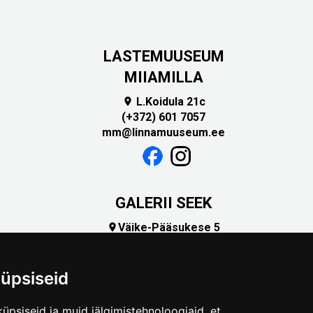
LASTEMUUSEUM
MIIAMILLA
L.Koidula 21c

(+372) 601 7057
mm@linnamuuseum.ee
GALERII SEEK
Väike-Pääsukese 5

(+372) 5309 7535
foto@linnamuuseum.ee
üpsiseid
üpsiseid ja muid jälgimistehnoloogiaid, et