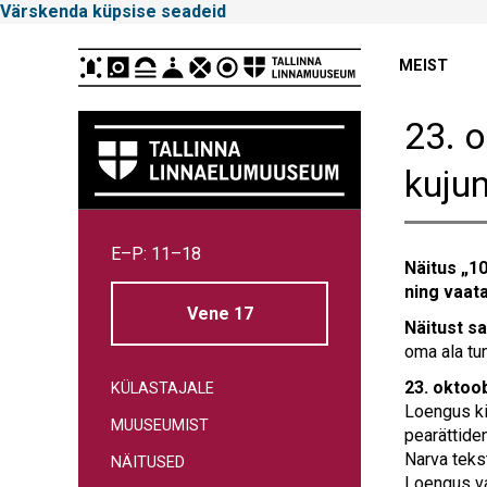
Värskenda küpsise seadeid
Peamenüü
MEIST
23. 
kuju
Tallinna
E–P: 11–18
Linnamuuseum
Näitus „1
ning vaat
Vene 17
Näitust s
oma ala tu
23. oktoob
KÜLASTAJALE
Loengus ki
MUUSEUMIST
pearättiden
Narva tekst
NÄITUSED
Loengus va