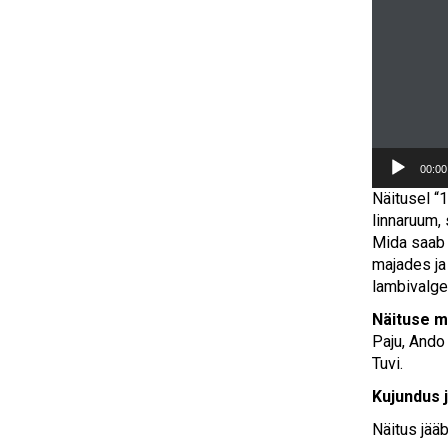
00:00
Näitusel “
linnaruum, 
Mida saab 
majades ja
lambivalge
Näituse 
Paju, Ando 
Tuvi.
Kujundus j
Näitus jääb