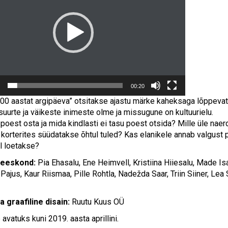
00:20
100 aastat argipäeva” otsitakse ajastu märke kaheksaga lõppevate
suurte ja väikeste inimeste olme ja missugune on kultuurielu.
poest osta ja mida kindlasti ei tasu poest otsida? Mille üle naer
 korterites süüdatakse õhtul tuled? Kas elanikele annab valgust
l loetakse?
meeskond:
Pia Ehasalu, Ene Heimvell, Kristiina Hiiesalu, Made Isa
Pajus, Kaur Riismaa, Pille Rohtla, Nadežda Saar, Triin Siiner, Lea Si
a graafiline disain:
Ruutu Kuus OÜ
 avatuks kuni 2019. aasta aprillini.