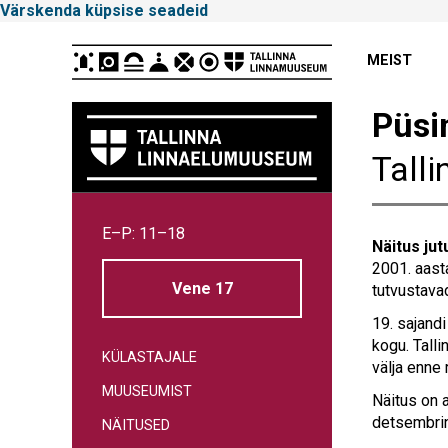
Värskenda küpsise seadeid
Peamenüü
MEIST
Püsi
Tall
Tallinna
E–P: 11–18
Linnamuuseum
Näitus jut
2001. aast
Vene 17
tutvustavad
19. sajand
kogu. Talli
KÜLASTAJALE
välja enne 
MUUSEUMIST
Näitus on 
detsembrin
NÄITUSED