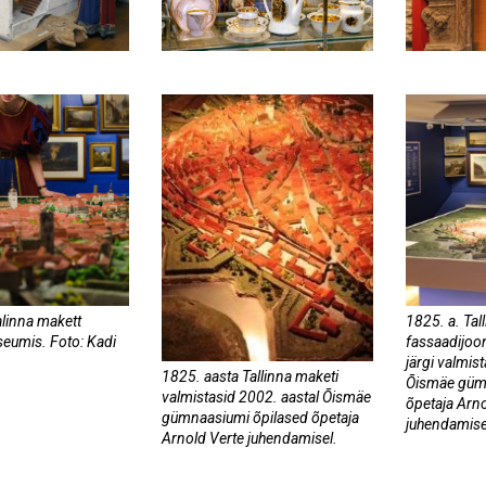
alinna makett
1825. a. Tal
eumis. Foto: Kadi
fassaadijoo
järgi valmis
1825. aasta Tallinna maketi
Õismäe güm
valmistasid 2002. aastal Õismäe
õpetaja Arno
gümnaasiumi õpilased õpetaja
juhendamisel
Arnold Verte juhendamisel.