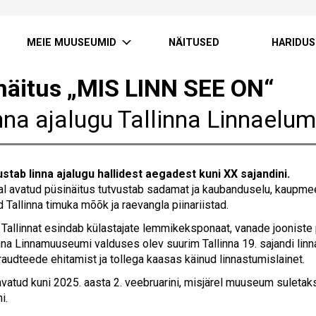
MEIE MUUSEUMID
NÄITUSED
HARIDUS
näitus „MIS LINN SEE ON“
inna ajalugu Tallinna Linnael
ustab linna ajalugu hallidest aegadest kuni XX sajandini.
al avatud püsinäitus tutvustab sadamat ja kaubanduselu, kaupmee
 Tallinna timuka mõõk ja raevangla piinariistad.
i Tallinnat esindab külastajate lemmikeksponaat, vanade jooniste 
nna Linnamuuseumi valduses olev suurim Tallinna 19. sajandi linna
raudteede ehitamist ja tollega kaasas käinud linnastumislainet.
avatud kuni 2025. aasta 2. veebruarini, misjärel muuseum suleta
i.