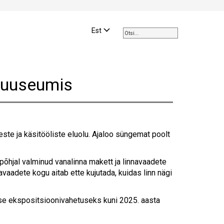
Use
the
Est
up
and
down
arrows
umuuseumis
to
select
a
result.
Press
ste ja käsitööliste eluolu. Ajaloo süngemat poolt
enter
to
go
põhjal valminud vanalinna makett ja linnavaadete
to
vaadete kogu aitab ette kujutada, kuidas linn nägi
the
selected
kse ekspositsioonivahetuseks kuni 2025. aasta
search
result.