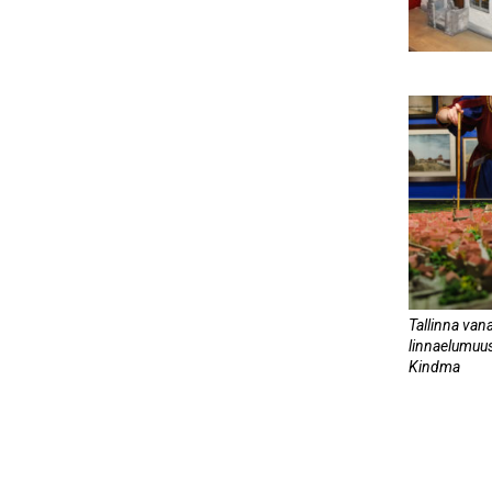
Tallinna van
linnaelumuus
Kindma