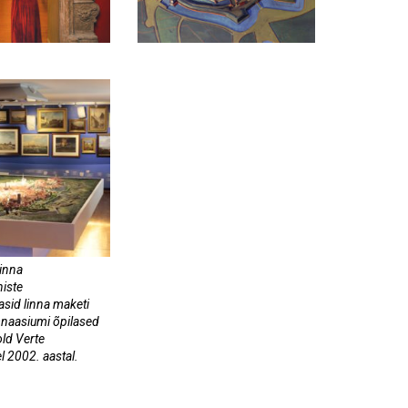
linna
niste
tasid linna maketi
naasiumi õpilased
ld Verte
 2002. aastal.