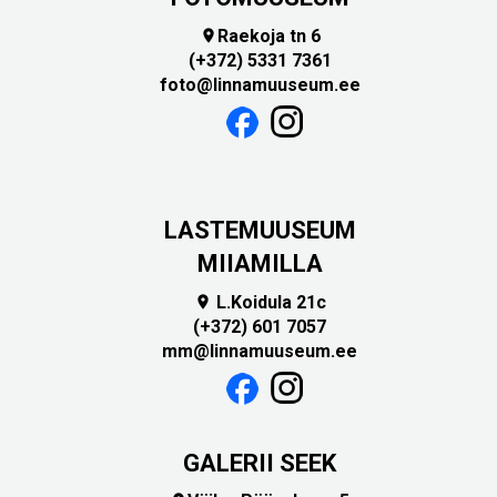
Raekoja tn 6

(+372) 5331 7361
foto@linnamuuseum.ee
LASTEMUUSEUM
MIIAMILLA
L.Koidula 21c

(+372) 601 7057
mm@linnamuuseum.ee
GALERII SEEK