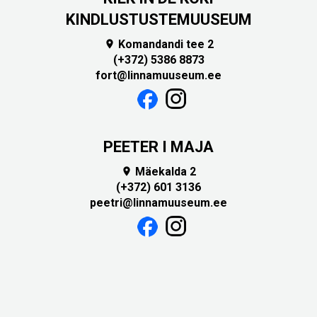
KINDLUSTUSTEMUUSEUM
Komandandi tee 2

(+372) 5386 8873
fort@linnamuuseum.ee
PEETER I MAJA
Mäekalda 2

(+372) 601 3136
peetri@linnamuuseum.ee