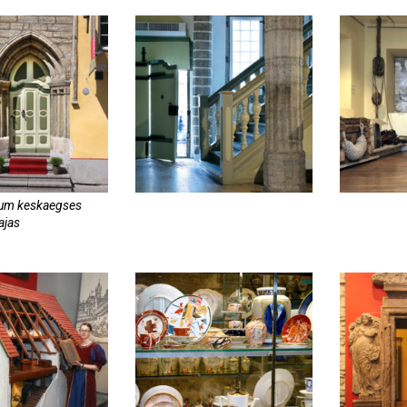
um keskaegses
jas