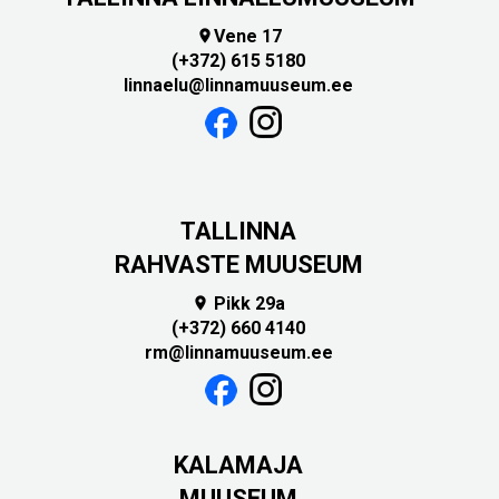
Vene 17

(+372) 615 5180
linnaelu@linnamuuseum.ee
TALLINNA
RAHVASTE MUUSEUM
Pikk 29a

(+372) 660 4140
rm@linnamuuseum.ee
KALAMAJA
MUUSEUM